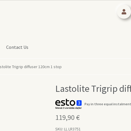
Contact Us
stolite Trigrip diffuser 120cm 1 stop
Lastolite Trigrip di
Pay in three equal instalment
119,90
€
SKU:
LL LR3751