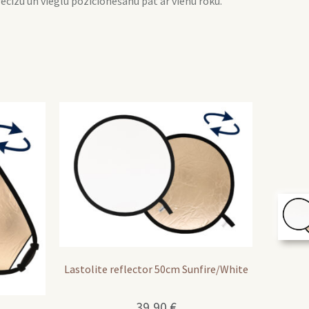
recīzu un vieglu pozicionēšanu pat ar vienu roku.
Lastolite reflector 50cm Sunfire/White
39,90
€