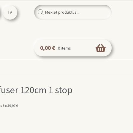
Products
search
LV
0,00
€
0 items
ffuser 120cm 1 stop
s 3 x
39,97
€