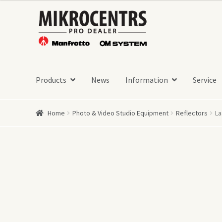
Skip
Skip
to
to
navigation
content
Products
News
Information
Service
Home
Photo & Video Studio Equipment
Reflectors
La