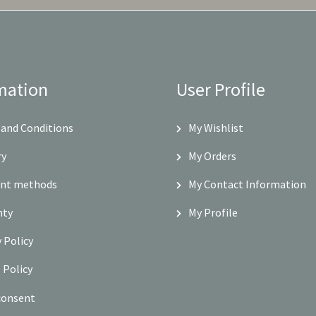
mation
User Profile
and Conditions
My Wishlist
ry
My Orders
nt methods
My Contact Information
nty
My Profile
y Policy
 Policy
consent