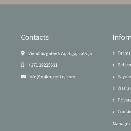
Contacts
Infor
Terms 
Vienības gatve 87a, Rīga, Latvija
Delive
+371 29225531
Payme
info@mikrocentrs.com
Warra
Privar
Cookie
Manage 