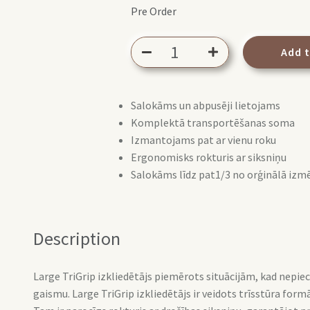
Pre Order
Lastolite
Add 
Trigrip
diffuser
120cm
Salokāms un abpusēji lietojams
1 stop
Komplektā transportēšanas soma
quantity
Izmantojams pat ar vienu roku
Ergonomisks rokturis ar siksniņu
Salokāms līdz pat1/3 no orģinālā izm
Description
Large TriGrip izkliedētājs piemērots situācijām, kad nepie
gaismu. Large TriGrip izkliedētājs ir veidots trīsstūra for