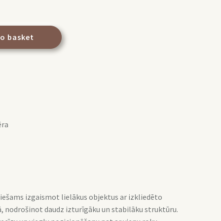
to basket
ēra
ciešams izgaismot lielākus objektus ar izkliedēto
mā, nodrošinot daudz izturīgāku un stabilāku struktūru.