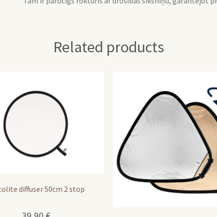
Tam ir parocīgs rokturis ar drošības siksniņu, garantējot p
Related products
olite diffuser 50cm 2 stop
39,90
€