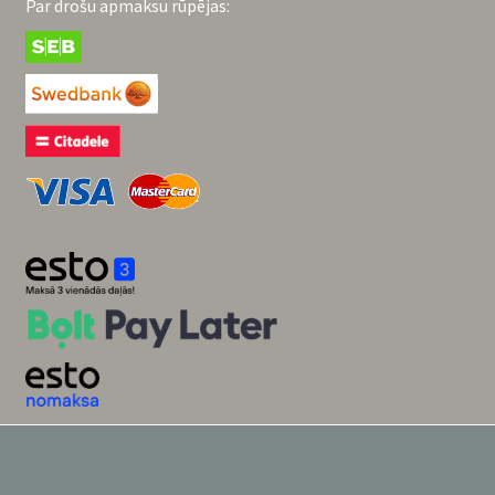
Par drošu apmaksu rūpējas: