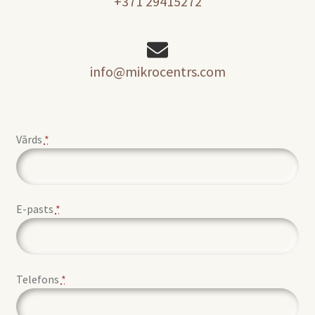
+371 29415272
info@mikrocentrs.com
Vārds
*
E-pasts
*
Telefons
*