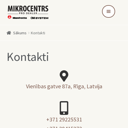
Skip
Skip
to
to
navigation
content
Sākums
Kontakti
Kontakti
Vienības gatve 87a, Rīga, Latvija
+371 29225531