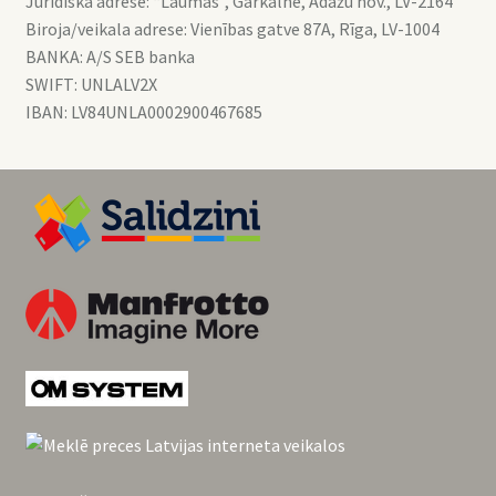
Juridiskā adrese: “Laumas”, Garkalne, Ādažu nov., LV-2164
Biroja/veikala adrese: Vienības gatve 87A, Rīga, LV-1004
BANKA: A/S SEB banka
SWIFT: UNLALV2X
IBAN: LV84UNLA0002900467685