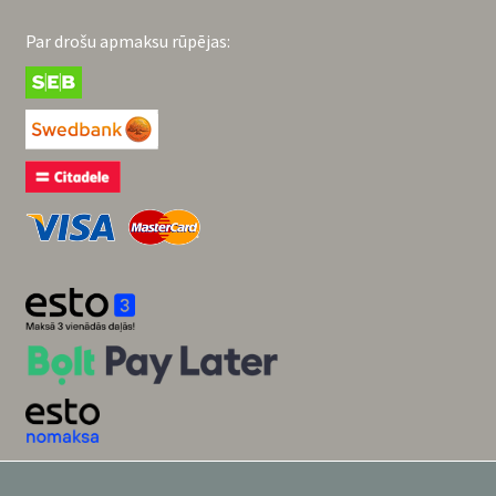
Par drošu apmaksu rūpējas: