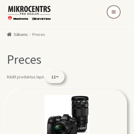
Skip
Skip
to
to
navigation
content
Sākums
Preces
Preces
Rādīt produktus lapā