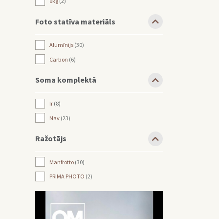
9kg
2
Foto statīva materiāls
Alumīnijs
30
Carbon
6
Soma komplektā
Ir
8
Nav
23
Ražotājs
Manfrotto
30
PRIMA PHOTO
2