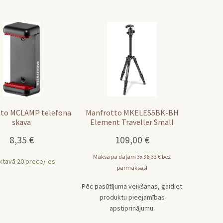
to MCLAMP telefona
Manfrotto MKELES5BK-BH
skava
Element Traveller Small
statīvs melns
8,35
€
109,00
€
Maksā pa daļām 3x
36,33
€
bez
iktavā 20 prece/-es
pārmaksas!
Pēc pasūtījuma veikšanas, gaidiet
produktu pieejamības
apstiprinājumu.