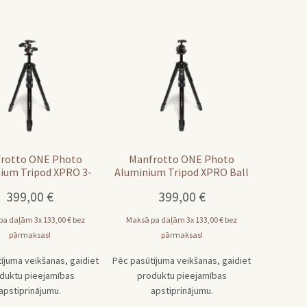
rotto ONE Photo
Manfrotto ONE Photo
ium Tripod XPRO 3-
Aluminium Tripod XPRO Ball
d kit (MKONEPA-3W)
head AS kit (MKONEPA-
399,00
€
399,00
€
BHQ6T)
pa daļām 3x
133,00
€
bez
Maksā pa daļām 3x
133,00
€
bez
pārmaksas!
pārmaksas!
ījuma veikšanas, gaidiet
Pēc pasūtījuma veikšanas, gaidiet
duktu pieejamības
produktu pieejamības
apstiprinājumu.
apstiprinājumu.