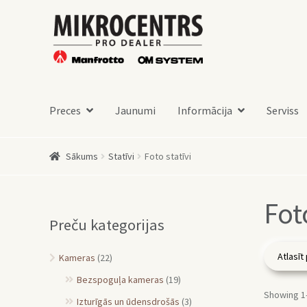
Skip
Skip
to
to
navigation
content
Preces
Jaunumi
Informācija
Serviss
Sākums
Statīvi
Foto statīvi
Fot
Preču kategorijas
Kameras
(22)
Bezspoguļa kameras
(19)
Showing 1–
Izturīgās un ūdensdrošās
(3)