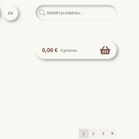
Products
search
EN
0,00
€
0 preces
1
2
3