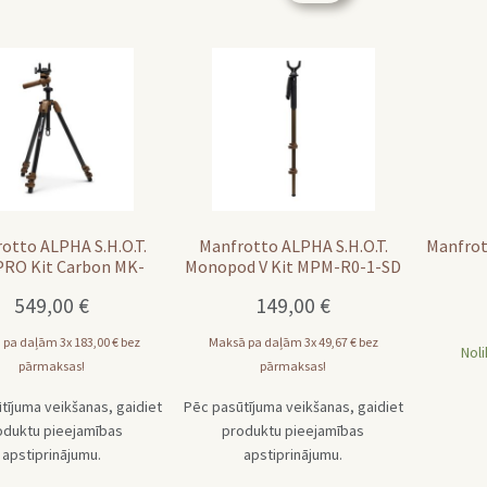
otto ALPHA S.H.O.T.
Manfrotto ALPHA S.H.O.T.
Manfrot
PRO Kit Carbon MK-
Monopod V Kit MPM-R0-1-SD
R05-SD
549,00
€
149,00
€
 pa daļām 3x
183,00
€
bez
Maksā pa daļām 3x
49,67
€
bez
Nol
pārmaksas!
pārmaksas!
tījuma veikšanas, gaidiet
Pēc pasūtījuma veikšanas, gaidiet
oduktu pieejamības
produktu pieejamības
apstiprinājumu.
apstiprinājumu.