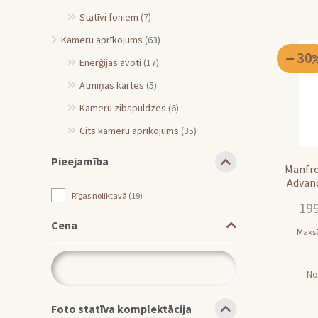
Statīvi foniem
(7)
Kameru aprīkojums
(63)
30
Enerģijas avoti
(17)
Atmiņas kartes
(5)
Kameru zibspuldzes
(6)
Cits kameru aprīkojums
(35)
Pieejamība
Manfro
Advan
MK
Rīgas noliktavā
19
19
Cena
Maksā
No
Foto statīva komplektācija