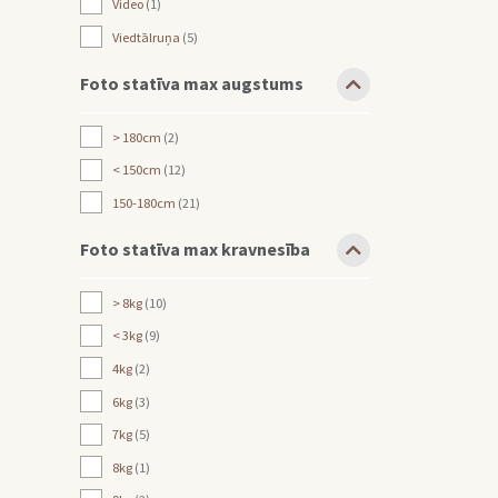
Video
1
Viedtālruņa
5
Foto statīva max augstums
> 180cm
2
< 150cm
12
150-180cm
21
Foto statīva max kravnesība
> 8kg
10
< 3kg
9
4kg
2
6kg
3
7kg
5
8kg
1