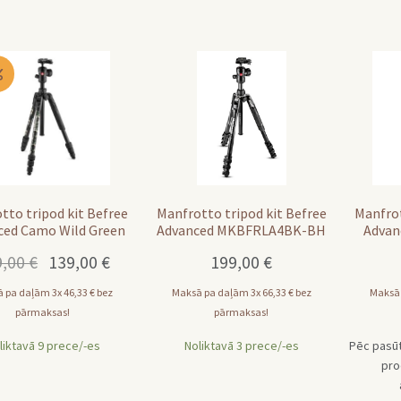
tto tripod kit Befree
Manfrotto tripod kit Befree
Manfrot
ced Camo Wild Green
Advanced MKBFRLA4BK-BH
Adva
BFRTA4CAM3-BH
Original
Current
9,00
€
139,00
€
199,00
€
price
price
 pa daļām 3x
46,33
€
bez
Maksā pa daļām 3x
66,33
€
bez
Maksā
was:
is:
pārmaksas!
pārmaksas!
199,00 €.
139,00 €.
liktavā 9 prece/-es
Noliktavā 3 prece/-es
Pēc pasūt
pro