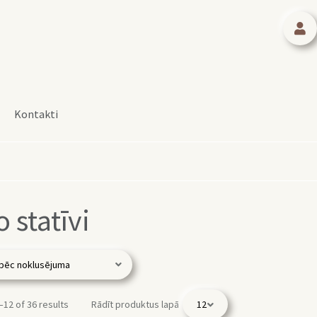
Kontakti
o statīvi
12 of 36 results
Rādīt produktus lapā