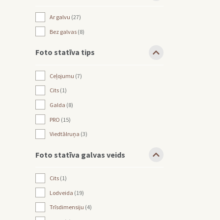
Ar galvu
27
Bez galvas
8
Foto statīva tips
Ceļojumu
7
Cits
1
Galda
8
PRO
15
Viedtālruņa
3
Foto statīva galvas veids
Cits
1
Lodveida
19
Trīsdimensiju
4