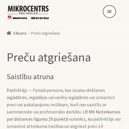
Skip
Skip
to
to
navigation
content
Sākums
Preču atgriešana
Preču atgriešana
Saistību atruna
Patērētājs — fiziskā persona, kas izsaka vēlēšanos
iegādāties, iegādājas vai varētu iegādāties vai izmantot
preci vai pakalpojumu nolūkam, kurš nav saistīts ar
saimniecisko vai profesionālo darbību.
LR MK Noteikumos
par distances līgumu 19.punktā
noteikts, ka patērētājs var
izmantot atteikuma tiesības un atgriezt preci 14