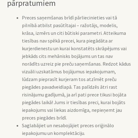
pārpratumiem
Preces saņemšanas brīdī pārliecinieties vai tā
pilnībā atbilst pasūtītajai – ražotājs, modelis,
krāsa, izmērs un citi būtiski parametri. Atteikuma
tiesības nav spēkā precei, kura piegādāta ar
kurjerdienestu un kurai konstatēts skrāpējums vai
jebkāds cits mehānisks bojājums un tas nav
norādīts uzreiz pie preču saņemšanas. Redzot kādus
vizuāli uzskatāmus bojājumus iepakojumam,
lūdzam pieprasīt kurjeram tos atzīmēt preču
piegādes pavadveidlapā. Tas palīdzēs ātri rast
risinājumu gadījumā, ja arī pati prece tikusi bojāta
piegādes laikā! Jums ir tiesības preci, kurai bojāts
iepakojums vai liekas aizdomīga, nepieņemt jau
preces piegādes brīdī.
Saglabājiet un nesabojājiet preces oriģinālo
iepakojumu un komplektāciju.