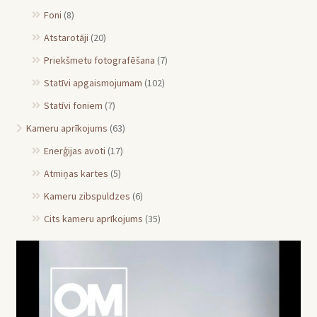
Foni
(8)
Atstarotāji
(20)
Priekšmetu fotografēšana
(7)
Statīvi apgaismojumam
(102)
Statīvi foniem
(7)
Kameru aprīkojums
(63)
Enerģijas avoti
(17)
Atmiņas kartes
(5)
Kameru zibspuldzes
(6)
Cits kameru aprīkojums
(35)