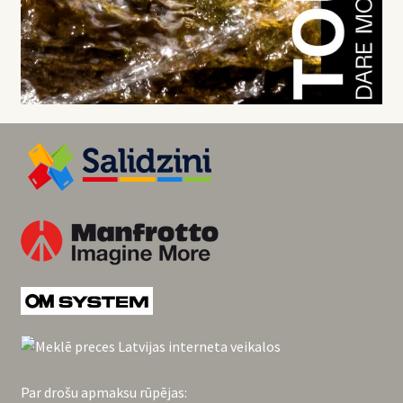
Par drošu apmaksu rūpējas: