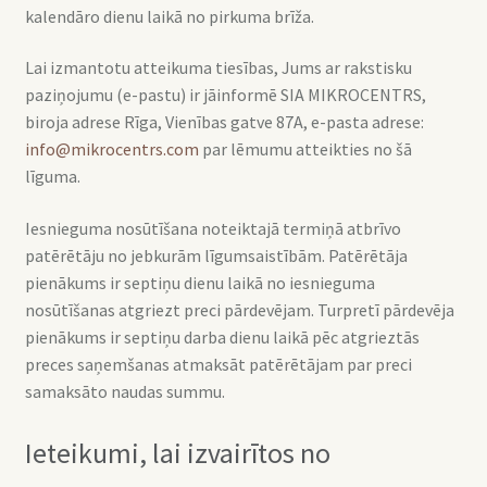
kalendāro dienu laikā no pirkuma brīža.
Lai izmantotu atteikuma tiesības, Jums ar rakstisku
paziņojumu (e-pastu) ir jāinformē SIA MIKROCENTRS,
biroja adrese Rīga, Vienības gatve 87A, e-pasta adrese:
info@mikrocentrs.com
par lēmumu atteikties no šā
līguma.
Iesnieguma nosūtīšana noteiktajā termiņā atbrīvo
patērētāju no jebkurām līgumsaistībām. Patērētāja
pienākums ir septiņu dienu laikā no iesnieguma
nosūtīšanas atgriezt preci pārdevējam. Turpretī pārdevēja
pienākums ir septiņu darba dienu laikā pēc atgrieztās
preces saņemšanas atmaksāt patērētājam par preci
samaksāto naudas summu.
Ieteikumi, lai izvairītos no