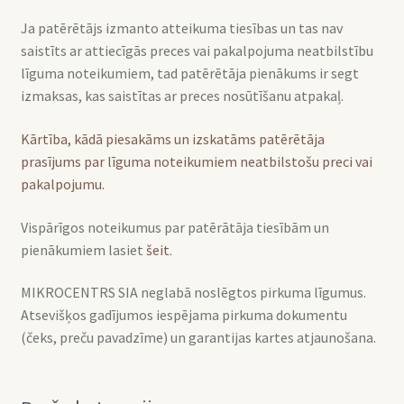
Ja patērētājs izmanto atteikuma tiesības un tas nav
saistīts ar attiecīgās preces vai pakalpojuma neatbilstību
līguma noteikumiem, tad patērētāja pienākums ir segt
izmaksas, kas saistītas ar preces nosūtīšanu atpakaļ.
Kārtība, kādā piesakāms un izskatāms patērētāja
prasījums par līguma noteikumiem neatbilstošu preci vai
pakalpojumu.
Vispārīgos noteikumus par patērātāja tiesībām un
pienākumiem lasiet
šeit
.
MIKROCENTRS SIA neglabā noslēgtos pirkuma līgumus.
Atsevišķos gadījumos iespējama pirkuma dokumentu
(čeks, preču pavadzīme) un garantijas kartes atjaunošana.