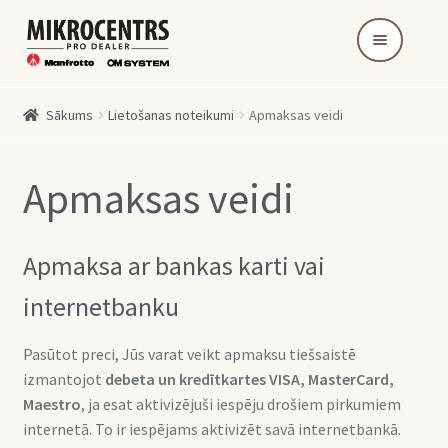
Skip
Skip
to
to
navigation
content
Sākums
Lietošanas noteikumi
Apmaksas veidi
Apmaksas veidi
Apmaksa ar bankas karti vai
internetbanku
Pasūtot preci, Jūs varat veikt apmaksu tiešsaistē
izmantojot
debeta un kredītkartes VISA, MasterCard,
Maestro
, ja esat aktivizējuši iespēju drošiem pirkumiem
internetā. To ir iespējams aktivizēt savā internetbankā.