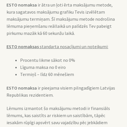
ESTO nomaksa
ir ātra un ļoti ērta maksājumu metode,
kura sagatavos maksājumu grafiku Tevis izvēlētam
maksājumu termiņam. Šī maksājumu metode nodrošina
lēmuma pieņemšanu reāllaikā un palīdzēs Tev pabeigt
pirkumu mazāk kā 60 sekunžu laikā.
ESTO nomaksas
standarta nosacījumi un noteikumi:
Procentu likme sākot no 0%
Līguma maksa no 0 eiro
Termiņš – līdz 60 mēnešiem
ESTO nomaksa
ir pieejama visiem pilngadīgiem Latvijas
Republikas rezidentiem.
Lēmums izmantot šo maksājumu metodi ir finansiāls
lēmums, kas saistīts ar riskiem un saistībām, tāpēc
iesakām rūpīgi apsvērt savu vajadzību pēc jebkādiem