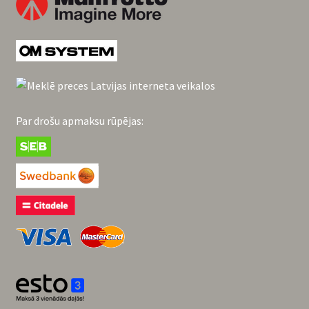
Par drošu apmaksu rūpējas: