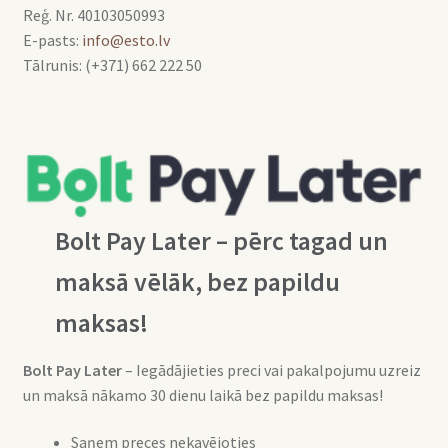
Reģ. Nr. 40103050993
E-pasts:
info@esto.lv
Tālrunis: (+371) 662 222 50
Bolt Pay Later – pērc tagad un
maksā vēlāk, bez papildu
maksas!
Bolt Pay Later
– Iegādājieties preci vai pakalpojumu uzreiz
un maksā nākamo 30 dienu laikā bez papildu maksas!
Saņem preces nekavējoties