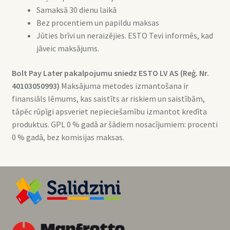
Samaksā 30 dienu laikā
Bez procentiem un papildu maksas
Jūties brīvi un neraizējies. ESTO Tevi informēs, kad
jāveic maksājums.
Bolt Pay Later pakalpojumu sniedz ESTO LV AS (Reģ. Nr.
40103050993
)
Maksājuma metodes izmantošana ir
finansiāls lēmums, kas saistīts ar riskiem un saistībām,
tāpēc rūpīgi apsveriet nepieciešamību izmantot kredīta
produktus. GPL 0 % gadā ar šādiem nosacījumiem: procenti
0 % gadā, bez komisijas maksas.