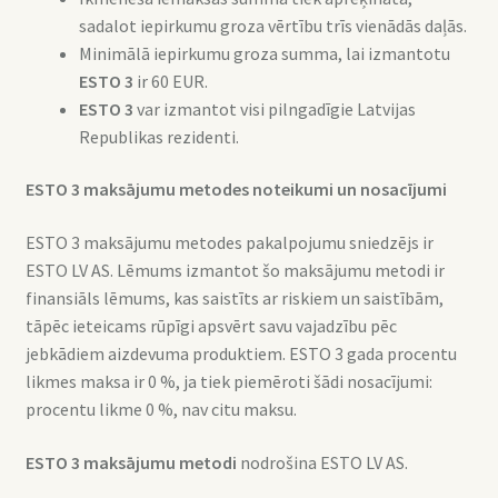
sadalot iepirkumu groza vērtību trīs vienādās daļās.
Minimālā iepirkumu groza summa, lai izmantotu
ESTO 3
ir 60 EUR.
ESTO 3
var izmantot visi pilngadīgie Latvijas
Republikas rezidenti.
ESTO 3 maksājumu metodes noteikumi un nosacījumi
ESTO 3 maksājumu metodes pakalpojumu sniedzējs ir
ESTO LV AS. Lēmums izmantot šo maksājumu metodi ir
finansiāls lēmums, kas saistīts ar riskiem un saistībām,
tāpēc ieteicams rūpīgi apsvērt savu vajadzību pēc
jebkādiem aizdevuma produktiem. ESTO 3 gada procentu
likmes maksa ir 0 %, ja tiek piemēroti šādi nosacījumi:
procentu likme 0 %, nav citu maksu.
ESTO 3 maksājumu metodi
nodrošina ESTO LV AS.