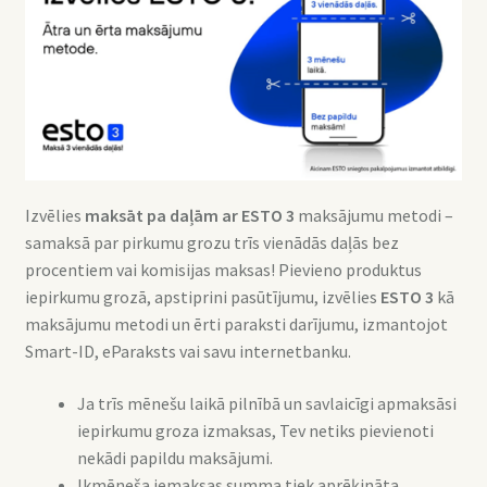
Izvēlies
maksāt pa daļām ar
ESTO 3
maksājumu metodi –
samaksā par pirkumu grozu trīs vienādās daļās bez
procentiem vai komisijas maksas! Pievieno produktus
iepirkumu grozā, apstiprini pasūtījumu, izvēlies
ESTO 3
kā
maksājumu metodi un ērti paraksti darījumu, izmantojot
Smart-ID, eParaksts vai savu internetbanku.
Ja trīs mēnešu laikā pilnībā un savlaicīgi apmaksāsi
iepirkumu groza izmaksas, Tev netiks pievienoti
nekādi papildu maksājumi.
Ikmēneša iemaksas summa tiek aprēķināta,