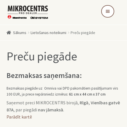
Skip
Skip
to
to
navigation
content
Sākums
Lietošanas noteikumi
Preču piegāde
Preču piegāde
Bezmaksas saņemšana:
Bezmaksas piegāde uz Omniva vai DPD pakomātiem pasūtījumam virs
100 EUR, ja prece nepārsniedz izmērus:
61 cm x 44 cm x 37 cm
Saņemot preci MIKROCENTRS birojā,
Rīgā, Vienības gatvē
87A
, par piegādi
nav jāmaksā
.
Parādīt kartē