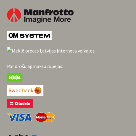
Par drošu apmaksu rūpējas: