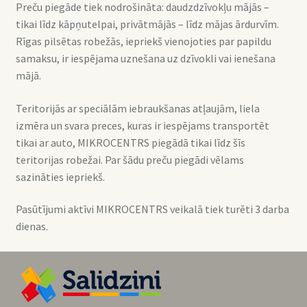
Preču piegāde tiek nodrošināta: daudzdzīvokļu mājās –
tikai līdz kāpņutelpai, privātmājās – līdz mājas ārdurvīm.
Rīgas pilsētas robežās, iepriekš vienojoties par papildu
samaksu, ir iespējama uznešana uz dzīvokli vai ienešana
mājā.
Teritorijās ar speciālām iebraukšanas atļaujām, liela
izmēra un svara preces, kuras ir iespējams transportēt
tikai ar auto, MIKROCENTRS piegādā tikai līdz šīs
teritorijas robežai. Par šādu preču piegādi vēlams
sazināties iepriekš.
Pasūtījumi aktīvi MIKROCENTRS veikalā tiek turēti 3 darba
dienas.