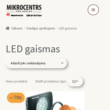
Skip
Skip
to
to
navigation
content
Sākums
Studijas aprīkojums
LED gaismas
LED gaismas
Viens produkts
Rādīt produktus lapā
79