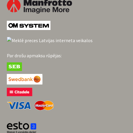
Par drošu apmaksu rūpējas: