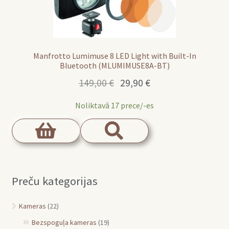
Manfrotto Lumimuse 8 LED Light with Built-In
Bluetooth (MLUMIMUSE8A-BT)
Original
Current
149,00
€
29,90
€
price
price
Noliktavā 17 prece/-es
was:
is:
149,00 €.
29,90 €.
Preču kategorijas
Kameras
(22)
Bezspoguļa kameras
(19)