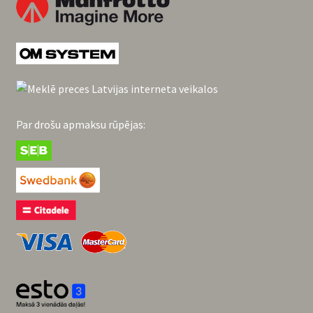
Par drošu apmaksu rūpējas: