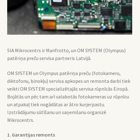
SIA Mikrocentrs ir Manfrotto, un OM SYSTEM (Olympus)
patēriņa preču servisa partneris Latvijā.
OM SYSTEM un Olympus patēriņa preču (fotokameru,
diktofonu, binokļu) servisa apkopes un remonta darbi tiek
veikti OM SYSTEM specializētajās servisa rūpnīcās Eiropā.
Bojātās un pēc tam arī salabotās fotokameras uz rūpnīcu
un atpakaļ tiek nogādātas ar ātro kurjerpastu.
Izstrādājumu sūtīšanu un saņemšanu organizē
Mikrocentrs.
1. Garantijas remonts