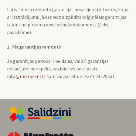
Lai īstenotu remontu garantijas nosacījumu ietvaros, kopā
ar izstrādājumu jāiesniedz aizpildīts oriģinālais garantijas
talons un pirkumu apstiprinošs dokuments (čeks,
pavadzīme).
2. Pēcgarantijas remonts
Ja garantijas periods ir beidzies, vai arī garantijas
nosacījumi nav spēkā, sazinieties pa e-pastu
info@mikrocentrs.com
vai pa tālruni
+371
29225531