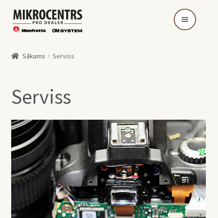
Skip
Skip
to
to
navigation
content
Sākums
Serviss
Serviss