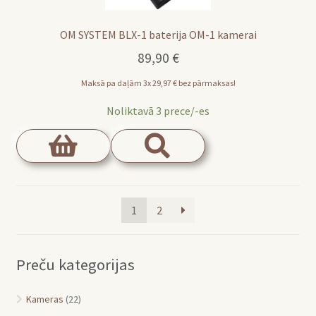
OM SYSTEM BLX-1 baterija OM-1 kamerai
89,90
€
Maksā pa daļām 3x
29,97
€
bez pārmaksas!
Noliktavā 3 prece/-es
1
2
Preču kategorijas
Kameras
(22)