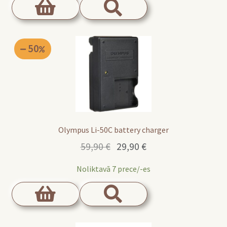
50
Olympus Li-50C battery charger
Original
Current
59,90
€
29,90
€
price
price
Noliktavā 7 prece/-es
was:
is:
59,90 €.
29,90 €.