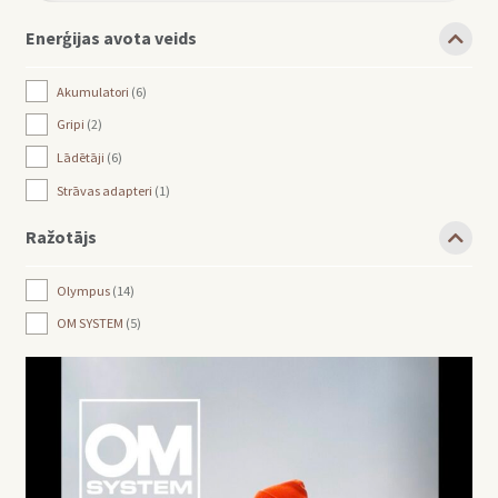
Enerģijas avota veids
Akumulatori
6
Gripi
2
Lādētāji
6
Strāvas adapteri
1
Ražotājs
Olympus
14
OM SYSTEM
5