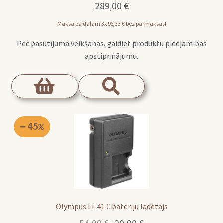
289,00
€
Maksā pa daļām 3x
96,33
€
bez pārmaksas!
Pēc pasūtījuma veikšanas, gaidiet produktu pieejamības
apstiprinājumu.
45
Olympus Li-41 C bateriju lādētājs
Original
Current
54,99
€
29,90
€