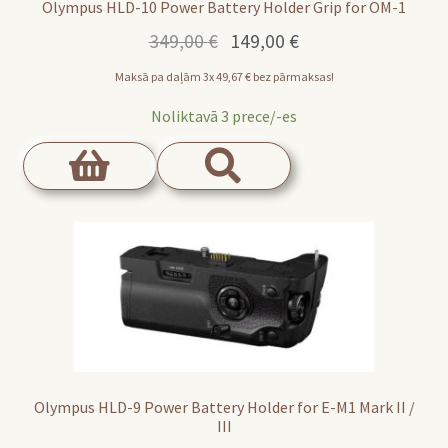
Olympus HLD-10 Power Battery Holder Grip for OM-1
Original
Current
349,00
€
149,00
€
price
price
Maksā pa daļām 3x
49,67
€
bez pārmaksas!
was:
is:
349,00 €.
149,00 €.
Noliktavā 3 prece/-es
Olympus HLD-9 Power Battery Holder for E-M1 Mark II /
III