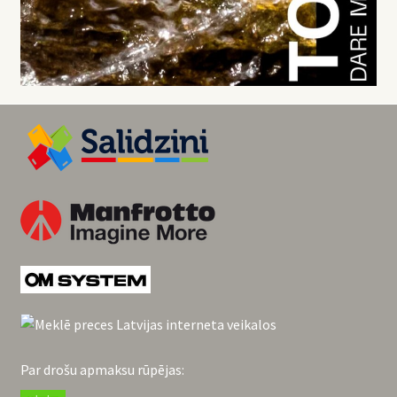
Par drošu apmaksu rūpējas: