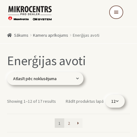
Skip
Skip
to
to
navigation
content
Sākums
Kameru aprīkojums
Enerģijas avoti
Enerģijas avoti
Showing 1–12 of 17 results
Rādīt produktus lapā
1
2