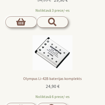
price
price
Noliktavā 3 prece/-es
was:
is:
54,99 €.
29,90 €.
Olympus Li-42B baterijas komplekts
24,90
€
Noliktavā 6 prece/-es