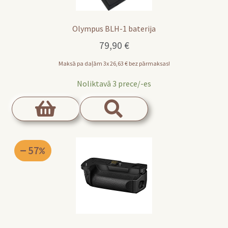
Olympus BLH-1 baterija
79,90
€
Maksā pa daļām 3x
26,63
€
bez pārmaksas!
Noliktavā 3 prece/-es
57