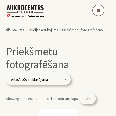
Skip
Skip
to
to
navigation
content
Sākums
Studijas aprīkojums
Priekšmetu fotografēšana
Priekšmetu
fotografēšana
Showing all 7 results
Rādīt produktus lapā