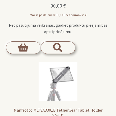
90,00
€
Maksā pa daļām 3x
30,00
€
bez pārmaksas!
Pēc pasūtījuma veikšanas, gaidiet produktu pieejamības
apstiprinājumu.
Manfrotto MLTSA3301B TetherGear Tablet Holder
9″-13″