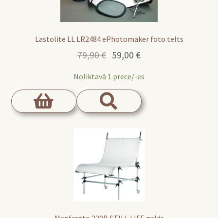
Lastolite LL LR2484 ePhotomaker foto telts
Original
Current
79,90
€
59,00
€
price
price
Noliktavā 1 prece/-es
was:
is:
79,90 €.
59,00 €.