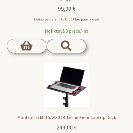
99,00
€
Maksā pa daļām 3x
33,00
€
bez pārmaksas!
Noliktavā 3 prece/-es
Manfrotto MLTSA4301B TetherGear Laptop Deck
249,00
€