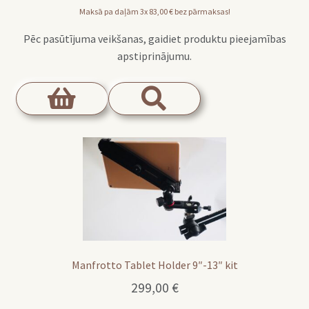
Maksā pa daļām 3x
83,00
€
bez pārmaksas!
Pēc pasūtījuma veikšanas, gaidiet produktu pieejamības
apstiprinājumu.
Manfrotto Tablet Holder 9″-13″ kit
299,00
€