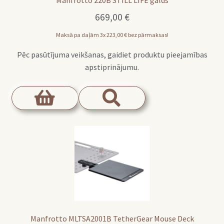
Manfrotto 220B STILL LIFE galds
669,00
€
Maksā pa daļām 3x
223,00
€
bez pārmaksas!
Pēc pasūtījuma veikšanas, gaidiet produktu pieejamības
apstiprinājumu.
Manfrotto MLTSA2001B TetherGear Mouse Deck