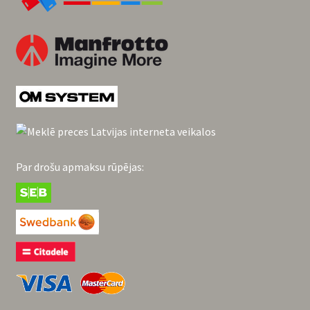
Par drošu apmaksu rūpējas: