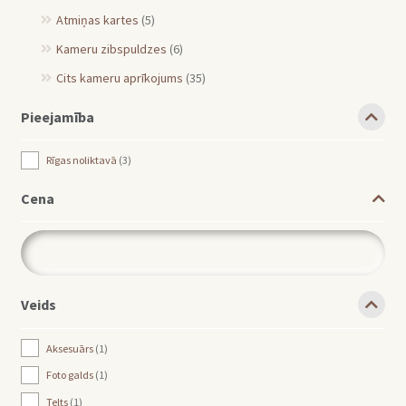
Atmiņas kartes
(5)
Kameru zibspuldzes
(6)
Cits kameru aprīkojums
(35)
Pieejamība
Rīgas noliktavā
3
Cena
Veids
Aksesuārs
1
Foto galds
1
Telts
1