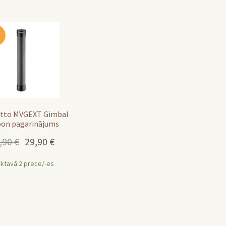
tto MVGEXT Gimbal
bon pagarinājums
Original
Current
,90
€
29,90
€
price
price
was:
is:
iktavā 2 prece/-es
39,90 €.
29,90 €.