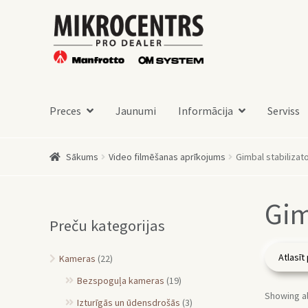
Skip
Skip
to
to
navigation
content
Preces
Jaunumi
Informācija
Serviss
Sākums
Video filmēšanas aprīkojums
Gimbal stabilizato
Gim
Preču kategorijas
Kameras
(22)
Bezspoguļa kameras
(19)
Showing al
Izturīgās un ūdensdrošās
(3)