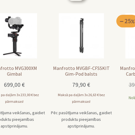
25
frotto MVG300XM
Manfrotto MVGBF-CFSSKIT
Manfro
Gimbal
Gim-Pod balsts
Car
699,00
€
79,90
€
39
 pa daļām 3x
233,00
€
bez
Maksā pa daļām 3x
26,63
€
bez
Nol
pārmaksas!
pārmaksas!
tījuma veikšanas, gaidiet
Pēc pasūtījuma veikšanas, gaidiet
oduktu pieejamības
produktu pieejamības
apstiprinājumu.
apstiprinājumu.