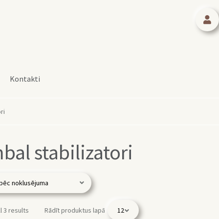
Kontakti
ri
bal stabilizatori
l 3 results
Rādīt produktus lapā