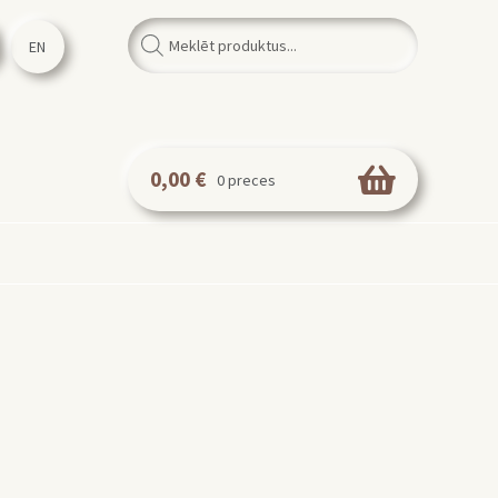
Products
search
EN
0,00
€
0 preces