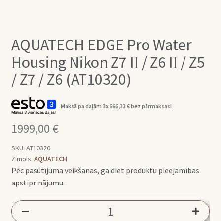
AQUATECH EDGE Pro Water
Housing Nikon Z7 II / Z6 II / Z5
/ Z7 / Z6 (AT10320)
Maksā pa daļām 3x
666,33
€
bez pārmaksas!
1999,00
€
SKU:
AT10320
Zīmols:
AQUATECH
Pēc pasūtījuma veikšanas, gaidiet produktu pieejamības
apstiprinājumu.
AQUATECH
EDGE