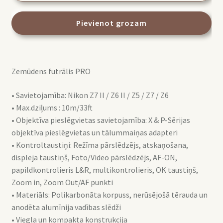
Pro
Water
Pievienot grozam
Housing
Nikon
Z7
Zemūdens futrālis PRO
II
/
• Savietojamība: Nikon Z7 II / Z6 II / Z5 / Z7 / Z6
Z6
• Max.dziļums : 10m/33ft
II
• Objektīva pieslēgvietas savietojamība: X & P-Sērijas
/
objektīva pieslēgvietas un tālummaiņas adapteri
Z5
• Kontroltaustiņi: Režīma pārslēdzējs, atskaņošana,
/
displeja taustiņš, Foto/Video pārslēdzējs, AF-ON,
Z7
papildkontrolieris L&R, multikontrolieris, OK taustiņš,
/
Zoom in, Zoom Out/AF punkti
Z6
• Materiāls: Polikarbonāta korpuss, nerūsējošā tērauda un
(AT10320)
anodēta alumīnija vadības slēdži
daudzums
• Viegla un kompakta konstrukcija