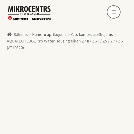
Skip
Skip
to
to
navigation
content
Sākums
Kameru aprīkojums
Cits kameru aprīkojums
AQUATECH EDGE Pro Water Housing Nikon Z7 II / Z6 II / Z5 / Z7 / Z6
(AT10320)