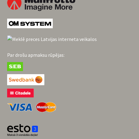
Par drošu apmaksu rūpējas: