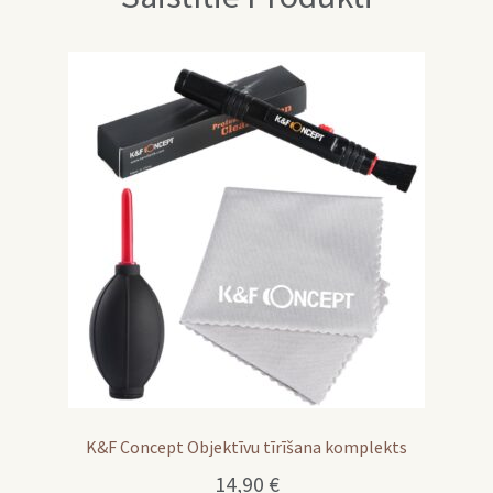
K&F Concept Objektīvu tīrīšana komplekts
14,90
€