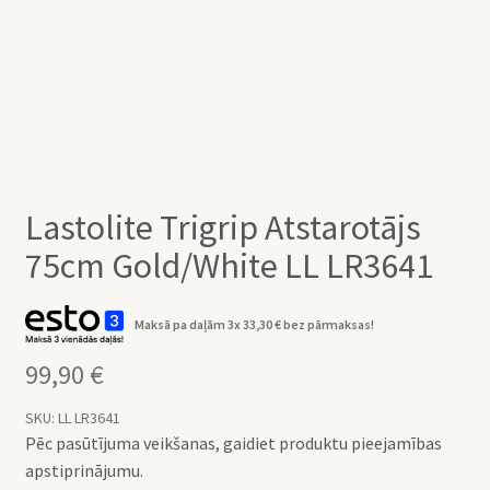
Lastolite Trigrip Atstarotājs
75cm Gold/White LL LR3641
Maksā pa daļām 3x
33,30
€
bez pārmaksas!
99,90
€
SKU:
LL LR3641
Pēc pasūtījuma veikšanas, gaidiet produktu pieejamības
apstiprinājumu.