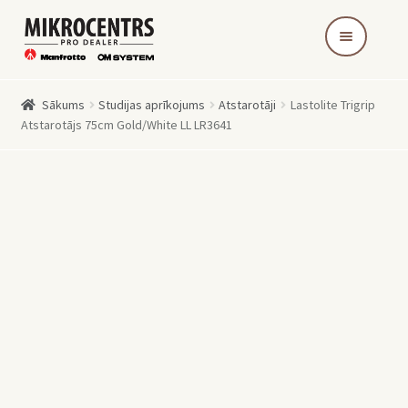
Skip
Skip
to
to
navigation
content
Sākums
Studijas aprīkojums
Atstarotāji
Lastolite Trigrip
Atstarotājs 75cm Gold/White LL LR3641