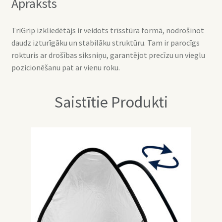
Apraksts
TriGrip izkliedētājs ir veidots trīsstūra formā, nodrošinot
daudz izturīgāku un stabilāku struktūru. Tam ir parocīgs
rokturis ar drošības siksniņu, garantējot precīzu un vieglu
pozicionēšanu pat ar vienu roku.
Saistītie Produkti