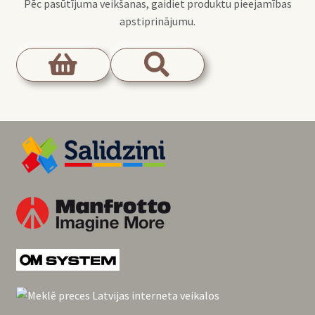
Pēc pasūtījuma veikšanas, gaidiet produktu pieejamības
apstiprinājumu.