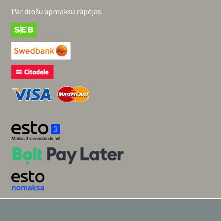
Par drošu apmaksu rūpējas: