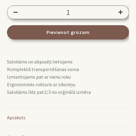
Lastolite
Trigrip
Atstarotājs
75cm
Pievienot grozam
Gold/White
LL
LR3641
Salokāms un abpusēji lietojams
daudzums
Komplektā transportēšanas soma
Izmantojams pat ar vienu roku
Ergonomisks rokturis ar siksniņu
Salokāms līdz pat1/3 no orģinālā izmēra
Apraksts