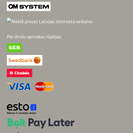
Par drošu apmaksu rūpējas: