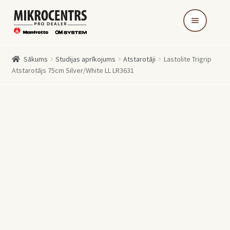
Skip
Skip
to
to
navigation
content
Sākums
Studijas aprīkojums
Atstarotāji
Lastolite Trigrip
Atstarotājs 75cm Silver/White LL LR3631