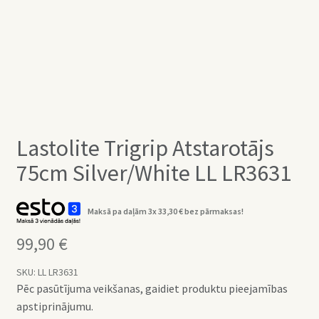
Lastolite Trigrip Atstarotājs
75cm Silver/White LL LR3631
Maksā pa daļām 3x
33,30
€
bez pārmaksas!
99,90
€
SKU:
LL LR3631
Pēc pasūtījuma veikšanas, gaidiet produktu pieejamības
apstiprinājumu.