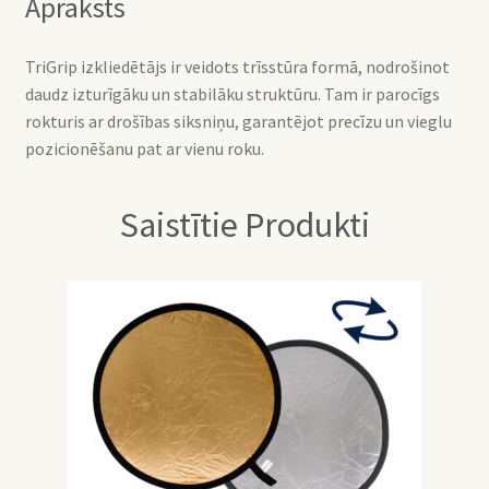
Apraksts
TriGrip izkliedētājs ir veidots trīsstūra formā, nodrošinot
daudz izturīgāku un stabilāku struktūru. Tam ir parocīgs
rokturis ar drošības siksniņu, garantējot precīzu un vieglu
pozicionēšanu pat ar vienu roku.
Saistītie Produkti