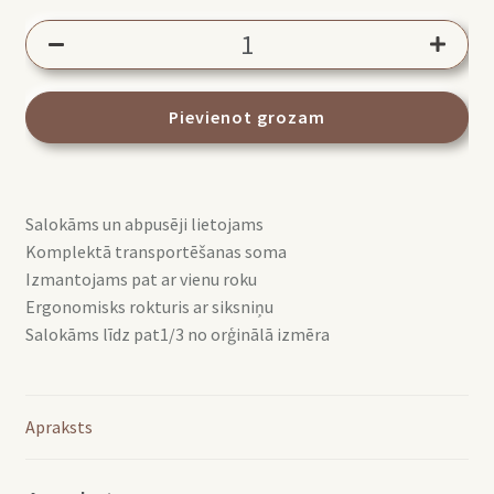
Lastolite
Trigrip
Atstarotājs
75cm
Pievienot grozam
Silver/White
LL
LR3631
Salokāms un abpusēji lietojams
daudzums
Komplektā transportēšanas soma
Izmantojams pat ar vienu roku
Ergonomisks rokturis ar siksniņu
Salokāms līdz pat1/3 no orģinālā izmēra
Apraksts