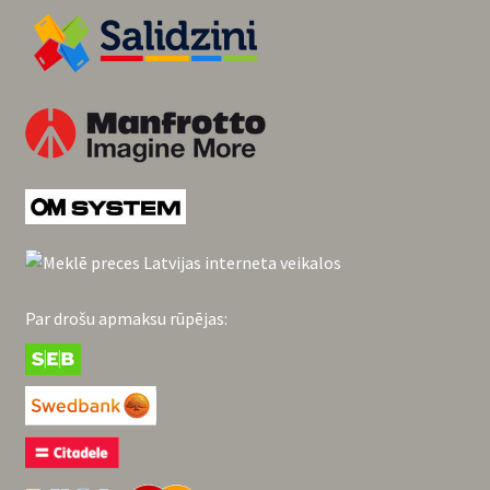
Par drošu apmaksu rūpējas: