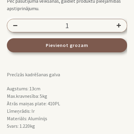
Pēc pasūtījuma veikšanas, gaidiet produktu pieejamības
apstiprinājumu.
Manfrotto
410
Junior
Geared
Pievienot grozam
head
galva
daudzums
Precīzās kadrēšanas galva
Augstums: 13cm
Max.kravnesība: 5kg
Ātrās maiņas plate: 410PL
Līmeņrādis: Ir
Materiāls: Alumīnijs
Svars: 1.220kg