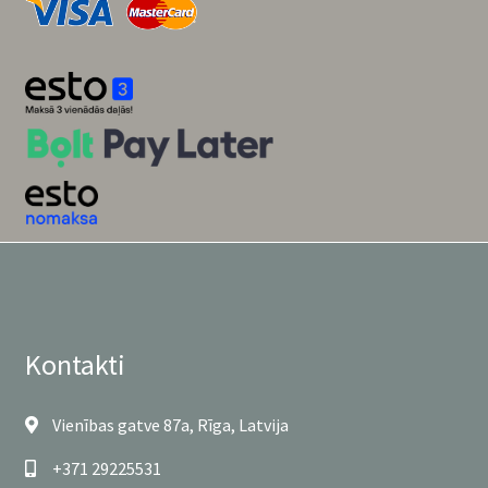
Kontakti
Vienības gatve 87a, Rīga, Latvija
+371 29225531