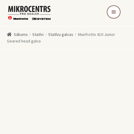
Skip
Skip
to
to
navigation
content
Sākums
Statīvi
Statīvu galvas
Manfrotto 410 Junior
Geared head galva