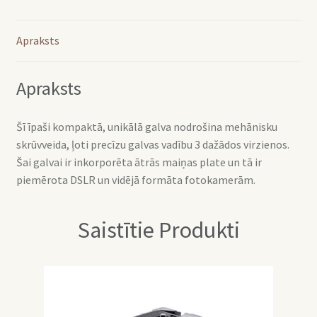
Apraksts
Apraksts
Šī īpaši kompaktā, unikālā galva nodrošina mehānisku
skrūvveida, ļoti precīzu galvas vadību 3 dažādos virzienos.
Šai galvai ir inkorporēta ātrās maiņas plate un tā ir
piemērota DSLR un vidējā formāta fotokamerām.
Saistītie Produkti