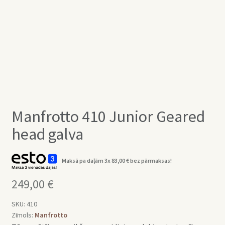
Manfrotto 410 Junior Geared
head galva
Maksā pa daļām 3x
83,00
€
bez pārmaksas!
249,00
€
SKU:
410
Zīmols:
Manfrotto