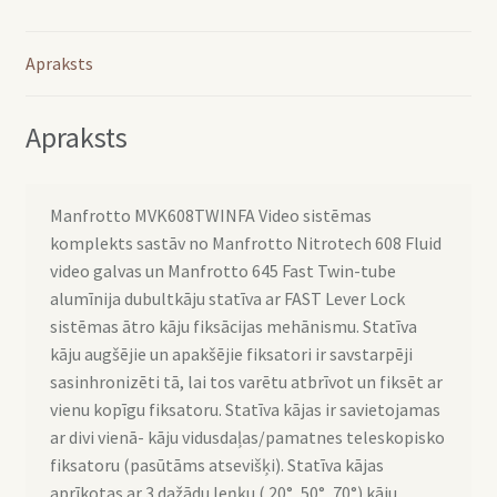
Apraksts
Apraksts
Manfrotto MVK608TWINFA Video sistēmas
komplekts sastāv no Manfrotto Nitrotech 608 Fluid
video galvas un Manfrotto 645 Fast Twin-tube
alumīnija dubultkāju statīva ar FAST Lever Lock
sistēmas ātro kāju fiksācijas mehānismu. Statīva
kāju augšējie un apakšējie fiksatori ir savstarpēji
sasinhronizēti tā, lai tos varētu atbrīvot un fiksēt ar
vienu kopīgu fiksatoru. Statīva kājas ir savietojamas
ar divi vienā- kāju vidusdaļas/pamatnes teleskopisko
fiksatoru (pasūtāms atsevišķi). Statīva kājas
aprīkotas ar 3 dažādu leņķu ( 20°, 50°, 70°) kāju