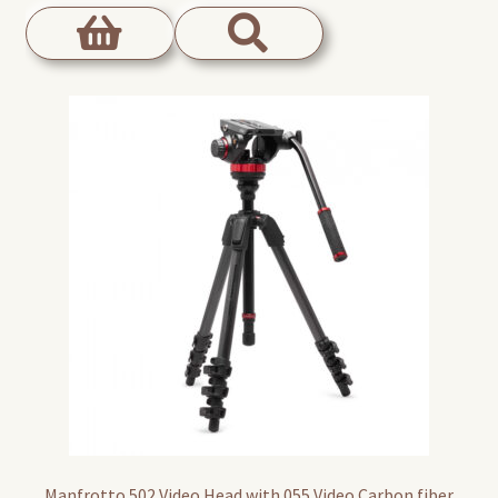
Manfrotto 502 Video Head with 055 Video Carbon fiber