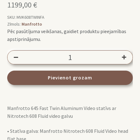
1199,00
€
SKU:
MVK608TWINFA
Zīmols:
Manfrotto
Pēc pasūtījuma veikšanas, gaidiet produktu pieejamības
apstiprinājumu.
Manfrotto
Nitrotech
608
Video
Pievienot grozam
Head
with
645
Manfrotto 645 Fast Twin Aluminum Video statīvs ar
Fast
Nitrotech 608 Fluid video galvu
Twin
Alu
• Statīva galva: Manfrotto Nitrotech 608 Fluid Video head
tripod
flat base
kit