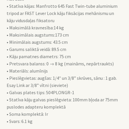
• Statīva kājas: Manfrotto 645 Fast Twin-tube aluminium
(
tripod ar FAST Lever Lock kāju fiksācijas mehānismu un
MVK608TWINFA)
kāju vidusdaļas fiksatoru
daudzums
• Maksimālā kravnesība:14 kg
• Maksimālais augstums:173 cm
• Minimālais augstums: 43.5 cm
• Garums saliktā veidā: 89.5 cm
• Kāju pamatnes diametrs: 75 cm
• Pretsvara balanss: 0 → 8 kg (maināms, nepārtraukts)
• Materiāls: alumīnijs
• Pieslēgvietas: augšas: 1/4″ un 3/8” skrūves, sānu : 1 gab.
Esay Link ar 3/8” vītni (sieviete)
• Galvas plates tips: 504PLONGR-1
• Statīva kāju galvas pieslēgvieta: 100mm bļoda ar 75mm
puslodes adapteru komplektā
• Soma komplektā: Ir
• Svars: 6.1 kg