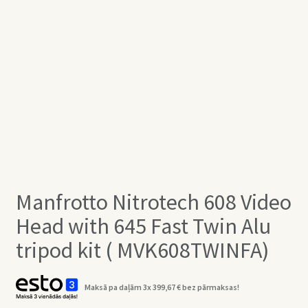
Manfrotto Nitrotech 608 Video
Head with 645 Fast Twin Alu
tripod kit ( MVK608TWINFA)
Maksā pa daļām 3x
399,67
€
bez pārmaksas!