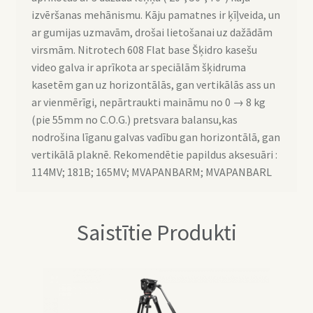
izvēršanas mehānismu. Kāju pamatnes ir ķīļveida, un
ar gumijas uzmavām, drošai lietošanai uz dažādām
virsmām. Nitrotech 608 Flat base Šķidro kasešu
video galva ir aprīkota ar speciālām šķidruma
kasetēm gan uz horizontālās, gan vertikālās ass un
ar vienmērīgi, nepārtraukti maināmu no 0 → 8 kg
(pie 55mm no C.O.G.) pretsvara balansu,kas
nodrošina līganu galvas vadību gan horizontālā, gan
vertikālā plaknē. Rekomendētie papildus aksesuāri :
114MV; 181B; 165MV; MVAPANBARM; MVAPANBARL
Saistītie Produkti