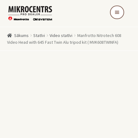
Skip
Skip
to
to
navigation
content
Sākums
Statīvi
Video statīvi
Manfrotto Nitrotech 608
Video Head with 645 Fast Twin Alu tripod kit ( MVK608TWINFA)