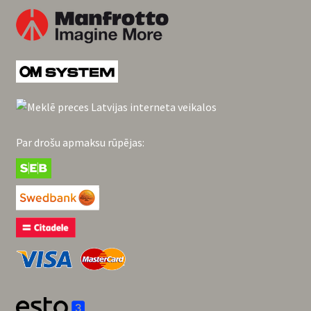
Par drošu apmaksu rūpējas: