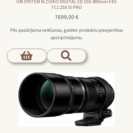
OM SYSTEM M.ZUIKO DIGITAL ED 150‑400mm F4.5
TC1.25X IS PRO
7699,00
€
Pēc pasūtījuma veikšanas, gaidiet produktu pieejamības
apstiprinājumu.