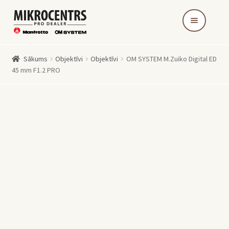
Skip
Skip
to
to
navigation
content
Sākums
Objektīvi
Objektīvi
OM SYSTEM M.Zuiko Digital ED
45 mm F1.2 PRO