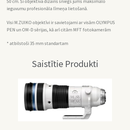
50 cm. Šī objektīva dizains sniegs jums maksimālo
ieguvumu profesionāla līmeņa lietošanā.
Visi M.ZUIKO objektīvi ir savietojami ar visām OLYMPUS
PEN un OM-D sērijas, kā arī citām MFT fotokamerām
* atbilstoši 35 mm standartam
Saistītie Produkti