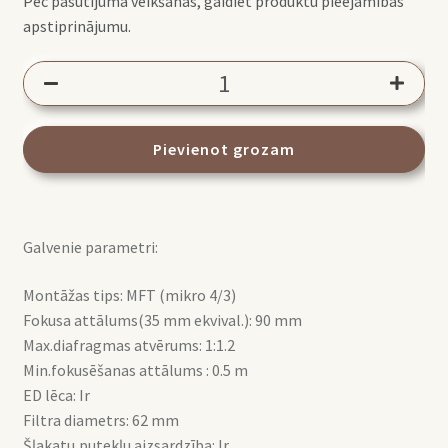
Pēc pasūtījuma veikšanas, gaidiet produktu pieejamības
apstiprinājumu.
OM
SYSTEM
M.Zuiko
Digital
Pievienot grozam
ED
45
mm
Galvenie parametri:
F1.2
PRO
Montāžas tips: MFT (mikro 4/3)
daudzums
Fokusa attālums(35 mm ekvival.): 90 mm
Max.diafragmas atvērums: 1:1.2
Min.fokusēšanas attālums : 0.5 m
ED lēca: Ir
Filtra diametrs: 62 mm
Šļakatu,putekļu aizsardzība: Ir