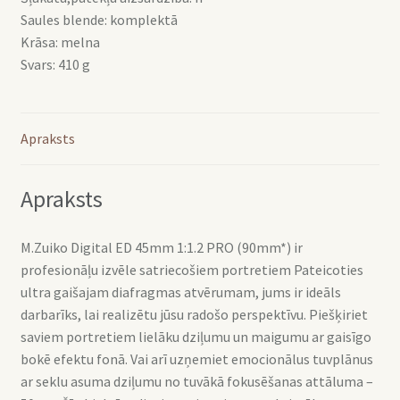
Saules blende: komplektā
Krāsa: melna
Svars: 410 g
Apraksts
Apraksts
M.Zuiko Digital ED 45mm 1:1.2 PRO (90mm*) ir
profesionāļu izvēle satriecošiem portretiem Pateicoties
ultra gaišajam diafragmas atvērumam, jums ir ideāls
darbarīks, lai realizētu jūsu radošo perspektīvu. Piešķiriet
saviem portretiem lielāku dziļumu un maigumu ar gaisīgo
bokē efektu fonā. Vai arī uzņemiet emocionālus tuvplānus
ar seklu asuma dziļumu no tuvākā fokusēšanas attāluma –