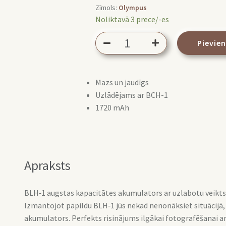
Zīmols:
Olympus
Noliktavā 3 prece/-es
Olympus
Pievie
BLH-
1
baterija
Mazs un jaudīgs
daudzums
Uzlādējams ar BCH-1
1720 mAh
Apraksts
BLH‑1 augstas kapacitātes akumulators ar uzlabotu veiktspēj
Izmantojot papildu BLH‑1 jūs nekad nenonāksiet situācijā, k
akumulators. Perfekts risinājums ilgākai fotografēšanai ar