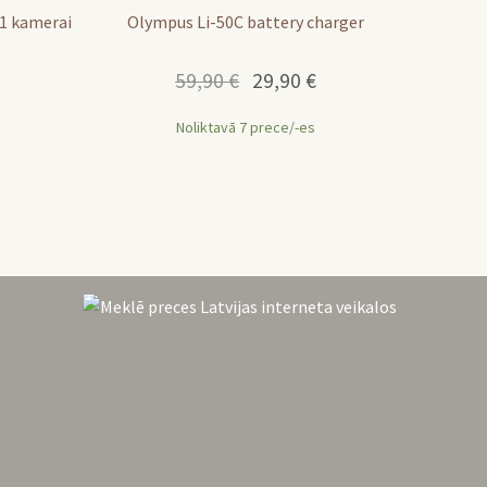
1 kamerai
Olympus Li-50C battery charger
Original
Current
59,90
€
29,90
€
price
price
was:
is:
Noliktavā 7 prece/-es
59,90 €.
29,90 €.