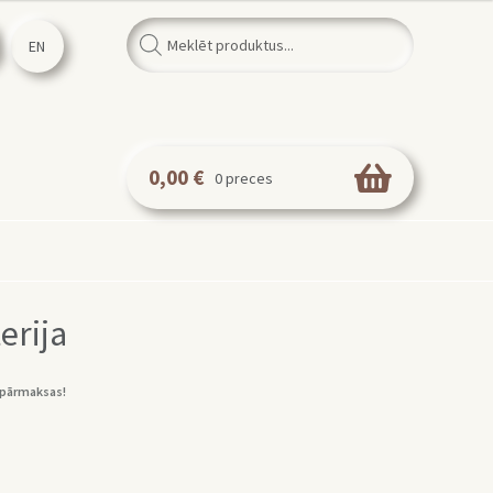
Products
search
EN
0,00
€
0 preces
erija
pārmaksas!