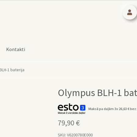
Kontakti
LH-1 baterija
Olympus BLH-1 bat
Maksā pa daļām 3x
26,63
€
bez 
79,90
€
SKU:
V6200780E000