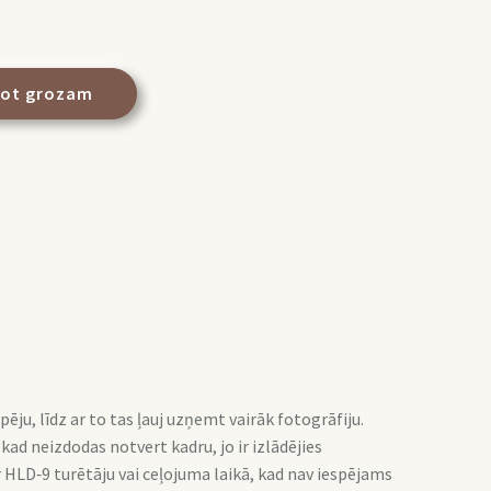
not grozam
u, līdz ar to tas ļauj uzņemt vairāk fotogrāfiju.
ad neizdodas notvert kadru, jo ir izlādējies
 HLD‑9 turētāju vai ceļojuma laikā, kad nav iespējams