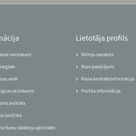
mācija
Lietotāja profils
anas noteikumi
Vēlmju saraksts
piegāde
Mani pasūtījumi
as veidi
Mana kontaktinformācija
ija un atteikums
Profila informācija
uma politika
ņu politika
ekrišanu sīkdatņu apstrādei