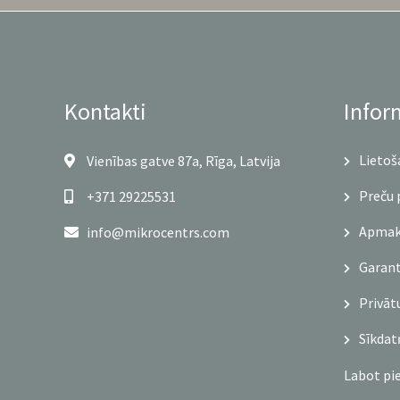
Kontakti
Infor
Lietoš
Vienības gatve 87a, Rīga, Latvija
Preču 
+371 29225531
Apmaks
info@mikrocentrs.com
Garant
Privāt
Sīkdat
Labot pi