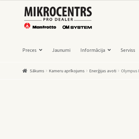
Skip
Skip
to
to
navigation
content
Preces
Jaunumi
Informācija
Serviss
Sākums
Kameru aprīkojums
Enerģijas avoti
Olympus B