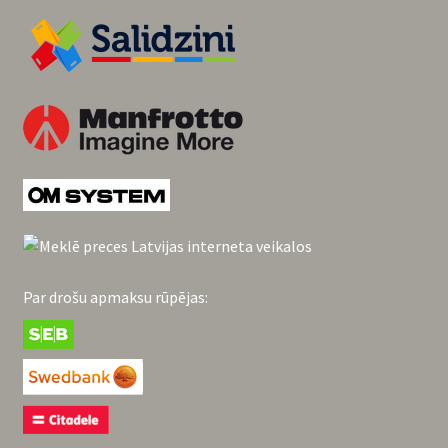
Par drošu apmaksu rūpējas: