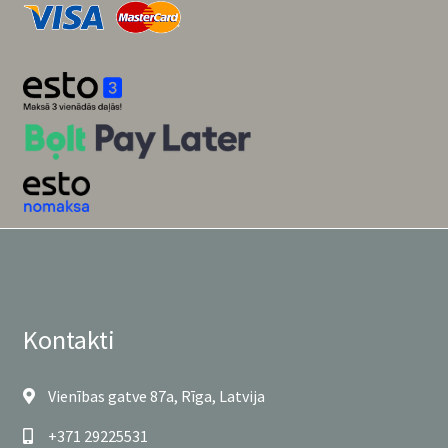
Kontakti
Vienības gatve 87a, Rīga, Latvija
+371 29225531