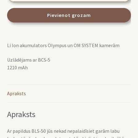
BLS-
50
Pievienot grozam
Li-
Ion
battery
Li Ion akumulators Olympus un OM SYSTEM kamerām
daudzums
Uzlādējams ar BCS‑5
1210 mAh
Apraksts
Apraksts
Ar papildus BLS‑50 jūs nekad nepalaidīsiet garām labu