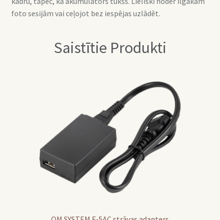
kadru, tāpēc, ka akumulators tukšs. Lieliski noder ilgākām
foto sesijām vai ceļojot bez iespējas uzlādēt.
Saistītie Produkti
OM SYSTEM F-5AC strāvas adapters