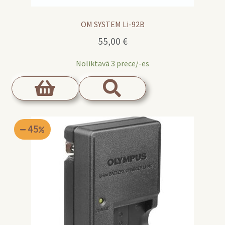
OM SYSTEM Li-92B
55,00
€
Noliktavā 3 prece/-es
45