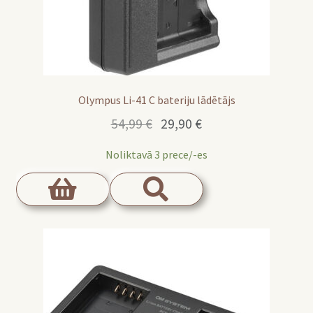
Olympus Li-41 C bateriju lādētājs
Original
Current
54,99
€
29,90
€
price
price
Noliktavā 3 prece/-es
was:
is:
54,99 €.
29,90 €.