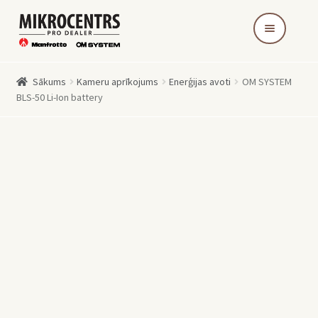
Skip
Skip
to
to
navigation
content
Sākums
Kameru aprīkojums
Enerģijas avoti
OM SYSTEM
BLS-50 Li-Ion battery