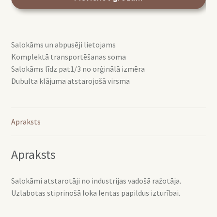
Sunfire/White
daudzums
Salokāms un abpusēji lietojams
Komplektā transportēšanas soma
Salokāms līdz pat1/3 no orģinālā izmēra
Dubulta klājuma atstarojošā virsma
Apraksts
Apraksts
Salokāmi atstarotāji no industrijas vadošā ražotāja.
Uzlabotas stiprinošā loka lentas papildus izturībai.