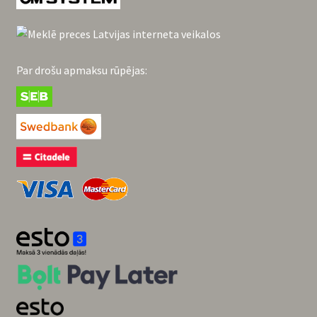
Par drošu apmaksu rūpējas: