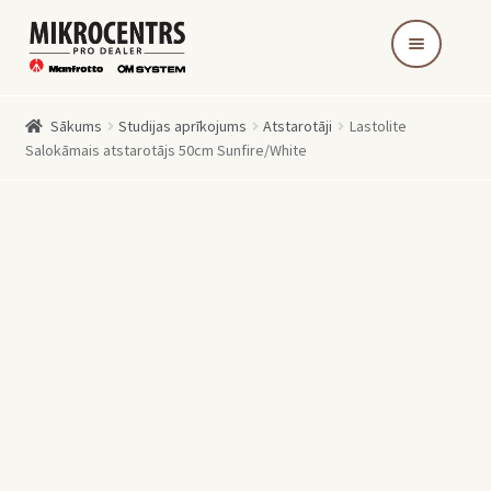
Skip
Skip
to
to
navigation
content
Sākums
Studijas aprīkojums
Atstarotāji
Lastolite
Salokāmais atstarotājs 50cm Sunfire/White