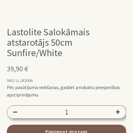
Lastolite Salokāmais
atstarotājs 50cm
Sunfire/White
39,90
€
SKU:
LL LR2006
Pēc pasūtījuma veikšanas, gaidiet produktu pieejamības
apstiprinājumu.
Lastolite
Salokāmais
atstarotājs
50cm
Pievienot grozam