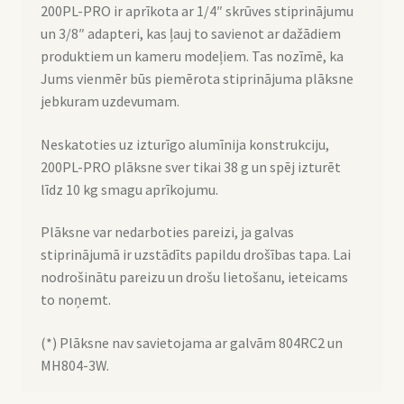
200PL-PRO ir aprīkota ar 1/4″ skrūves stiprinājumu
un 3/8″ adapteri, kas ļauj to savienot ar dažādiem
produktiem un kameru modeļiem. Tas nozīmē, ka
Jums vienmēr būs piemērota stiprinājuma plāksne
jebkuram uzdevumam.
Neskatoties uz izturīgo alumīnija konstrukciju,
200PL-PRO plāksne sver tikai 38 g un spēj izturēt
līdz 10 kg smagu aprīkojumu.
Plāksne var nedarboties pareizi, ja galvas
stiprinājumā ir uzstādīts papildu drošības tapa. Lai
nodrošinātu pareizu un drošu lietošanu, ieteicams
to noņemt.
(*) Plāksne nav savietojama ar galvām 804RC2 un
MH804-3W.