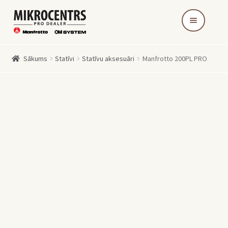
Skip
Skip
to
to
navigation
content
Sākums
Statīvi
Statīvu aksesuāri
Manfrotto 200PL PRO