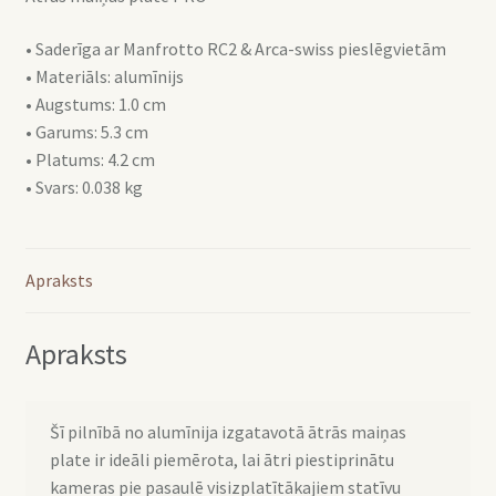
• Saderīga ar Manfrotto RC2 & Arca-swiss pieslēgvietām
• Materiāls: alumīnijs
• Augstums: 1.0 cm
• Garums: 5.3 cm
• Platums: 4.2 cm
• Svars: 0.038 kg
Apraksts
Apraksts
Šī pilnībā no alumīnija izgatavotā ātrās maiņas
plate ir ideāli piemērota, lai ātri piestiprinātu
kameras pie pasaulē visizplatītākajiem statīvu