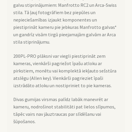
galvu stiprinājumiem: Manfrotto RC2 un Arca-Swiss
stila. Tā ļauj fotogrāfiem bez piepūles un
nepieciešamības izjaukt komponentes un
piestiprināt kameru pie jebkuras Manfrotto galvas*
un gandrīz visām tirgū pieejamajām galvām ar Arca
stila stiprinājumu.
200PL-PRO plāksni var viegli piestiprināt zem
kameras, vienkārši pagriežot īpašu atloku ar
pirkstiem, monētu vai komplektā iekļauto sešstūra
atslēgu (Allen key). Vienkārši pagrieziet īpaši
izstrādāto atloku un nostipriniet to pie kameras.
Divas gumijas virsmas palīdz labāk manevrēt ar
kameru, nodrošinot stabilitāti pat lielos slīpumos,
tāpēc vairs nav jāuztraucas par slīdēšanu vai
šūpošanos.