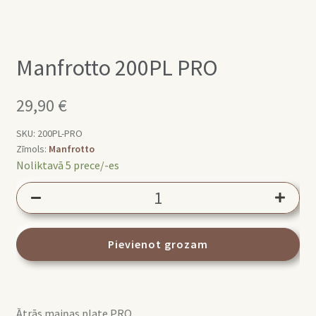
Manfrotto 200PL PRO
29,90
€
SKU:
200PL-PRO
Zīmols:
Manfrotto
Noliktavā 5 prece/-es
Manfrotto
200PL
PRO
daudzums
Pievienot grozam
Ātrās maiņas plate PRO