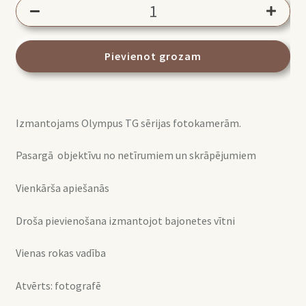
Olympus
LB-
T01
objektīva
Pievienot grozam
aizsargs
daudzums
Izmantojams Olympus TG sērijas fotokamerām.
Pasargā objektīvu no netīrumiem un skrāpējumiem
Vienkārša apiešanās
Droša pievienošana izmantojot bajonetes vītni
Vienas rokas vadība
Atvērts: fotografē