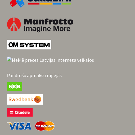
Par drošu apmaksu rūpējas: