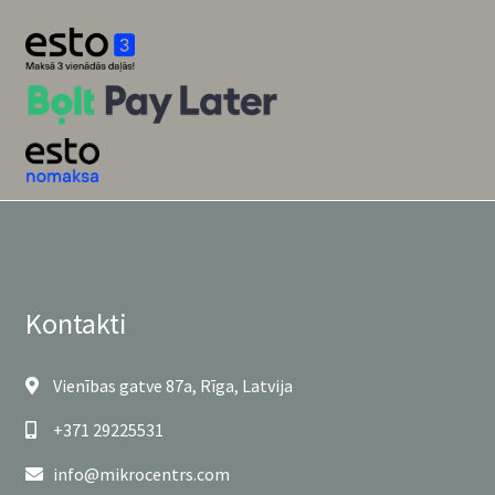
Kontakti
Vienības gatve 87a, Rīga, Latvija
+371 29225531
info@mikrocentrs.com