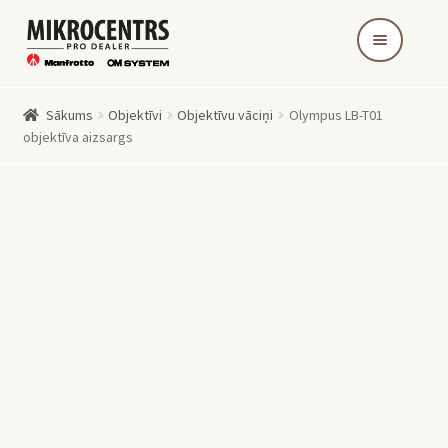
Skip
Skip
to
to
navigation
content
Sākums
Objektīvi
Objektīvu vāciņi
Olympus LB-T01
objektīva aizsargs