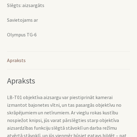
Slēgts: aizsargāts
Savietojams ar
Olympus TG‑6
Apraksts
Apraksts
LB-T01 objektīva aizsargu var piestiprināt kamerai
izmantot bajonetes vītni, un tas pasargās objektīvu no
skrāpējumiem un netīrumiem. Ar vieglu rokas kustību
nospiežot knipsi, jūs varat pārslēgties starp objektīva
aizsardzības funkciju slēgtā stāvoklī un darba režīmu
atvērtā stāvoklī, un jūs vienmēr būsiet gatavs bildēt – pat