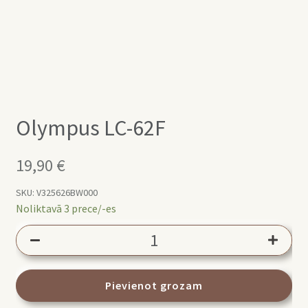
Olympus LC-62F
19,90
€
SKU:
V325626BW000
Noliktavā 3 prece/-es
Olympus
LC-
62F
daudzums
Pievienot grozam