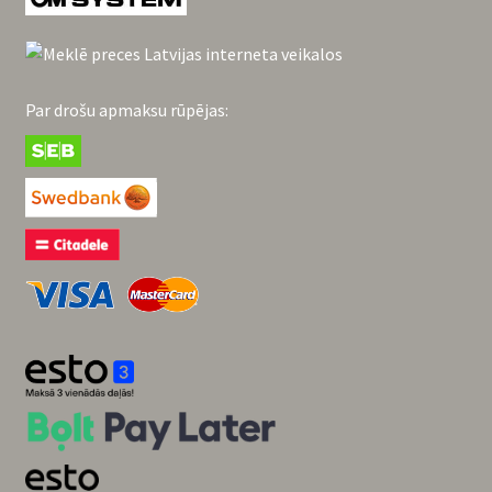
Par drošu apmaksu rūpējas: