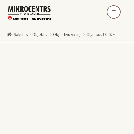
Skip
Skip
to
to
navigation
content
Sākums
Objektīvi
Objektīvu vāciņi
Olympus LC-62F