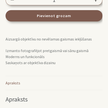
LH-
66
daudzums
Pievienot grozam
Aizsargā objektīvu no nevēlamas gaismas iekļūšanas
Izmanto fotografējot pretgaismā vai sānu gaismā
Moderns un funkcionāls
Saskaņots ar objektīva dizainu
Apraksts
Apraksts