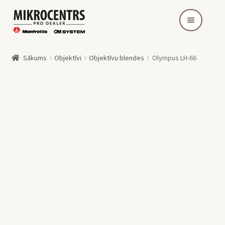
Skip
Skip
to
to
navigation
content
Sākums
Objektīvi
Objektīvu blendes
Olympus LH-66