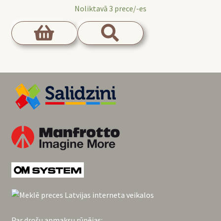
Noliktavā 3 prece/-es
Par drošu apmaksu rūpējas: