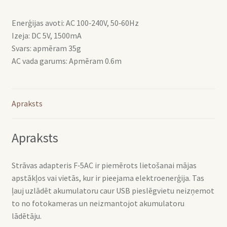
daudzums
Enerģijas avoti: AC 100‑240V, 50‑60Hz
Izeja: DC 5V, 1500mA
Svars: apmēram 35g
AC vada garums: Apmēram 0.6m
Apraksts
Apraksts
Strāvas adapteris F‑5AC ir piemērots lietošanai mājas
apstākļos vai vietās, kur ir pieejama elektroenerģija. Tas
ļauj uzlādēt akumulatoru caur USB pieslēgvietu neizņemot
to no fotokameras un neizmantojot akumulatoru
lādētāju.