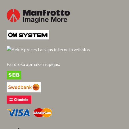
Par drošu apmaksu rūpējas: