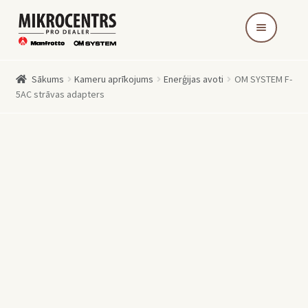
Skip
Skip
to
to
navigation
content
Sākums
Kameru aprīkojums
Enerģijas avoti
OM SYSTEM F-
5AC strāvas adapters