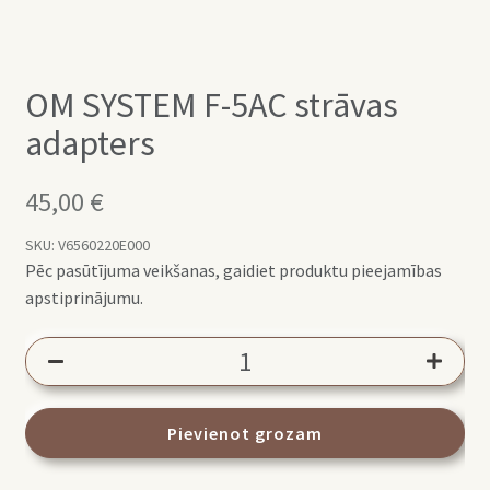
OM SYSTEM F-5AC strāvas
adapters
45,00
€
SKU:
V6560220E000
Pēc pasūtījuma veikšanas, gaidiet produktu pieejamības
apstiprinājumu.
OM
SYSTEM
F-
5AC
Pievienot grozam
strāvas
adapters