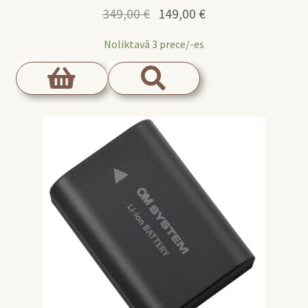
Original
Current
349,00
€
149,00
€
price
price
Noliktavā 3 prece/-es
was:
is:
349,00 €.
149,00 €.