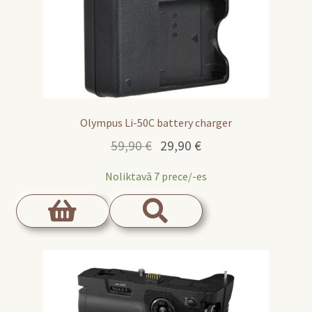
Olympus Li-50C battery charger
Original
Current
59,90
€
29,90
€
price
price
Noliktavā 7 prece/-es
was:
is:
59,90 €.
29,90 €.