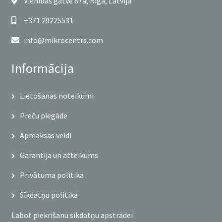
Vienības gatve 87a, Rīga, Latvija
+371 29225531
info@mikrocentrs.com
Informācija
Lietošanas noteikumi
Preču piegāde
Apmaksas veidi
Garantija un atteikums
Privātuma politika
Sīkdatņu politika
Labot piekrišanu sīkdatņu apstrādei