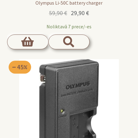
Olympus Li-50C battery charger
Original
Current
59,90
€
29,90
€
price
price
Noliktavā 7 prece/-es
was:
is:
59,90 €.
29,90 €.
45