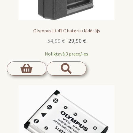
Olympus Li-41 C bateriju lādētājs
Original
Current
54,99
€
29,90
€
price
price
Noliktavā 3 prece/-es
was:
is:
54,99 €.
29,90 €.