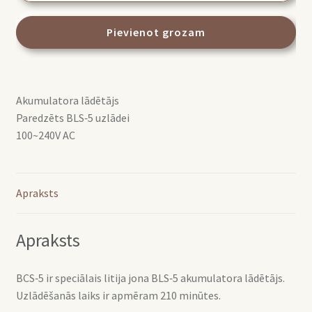
5
bateriju
Pievienot grozam
lādētājs
daudzums
Akumulatora lādētājs
Paredzēts BLS‑5 uzlādei
100~240V AC
Apraksts
Apraksts
BCS‑5 ir speciālais litija jona BLS‑5 akumulatora lādētājs.
Uzlādēšanās laiks ir apmēram 210 minūtes.