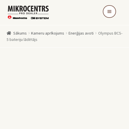
Skip
Skip
to
to
navigation
content
Sākums
Kameru aprīkojums
Enerģijas avoti
Olympus BCS-
5 bateriju lādētājs