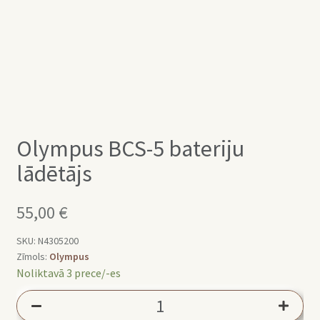
Olympus BCS-5 bateriju
lādētājs
55,00
€
SKU:
N4305200
Zīmols:
Olympus
Noliktavā 3 prece/-es
Olympus
BCS-